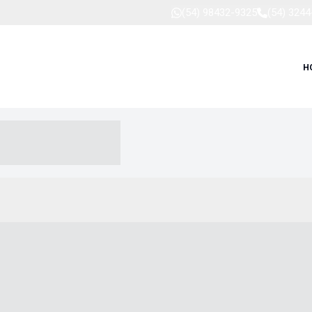
(54) 98432-9325
(54) 324
H
-- ----- --- ------