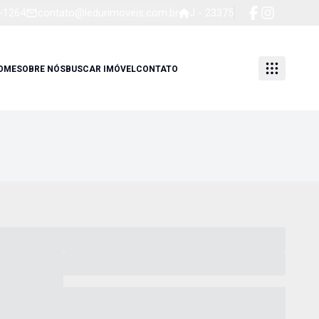
4-1264
contato@ledurimoveis.com.br
J - 23375
OME
SOBRE NÓS
BUSCAR IMÓVEL
CONTATO