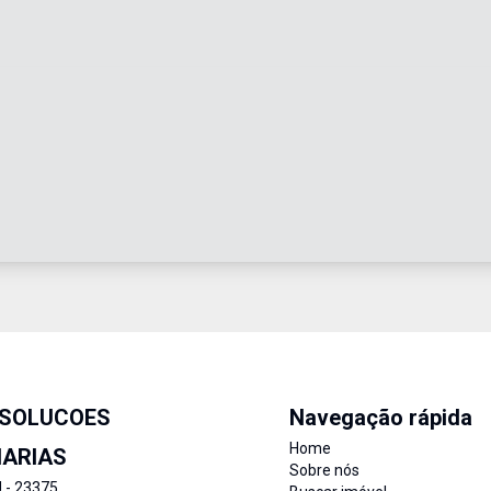
 SOLUCOES
Navegação rápida
Home
IARIAS
Sobre nós
J - 23375