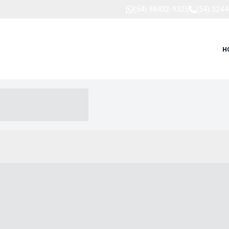
(54) 98432-9325
(54) 324
H
-- ----- --- ------