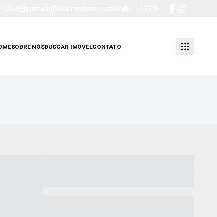
4-1264
contato@ledurimoveis.com.br
J - 23375
OME
SOBRE NÓS
BUSCAR IMÓVEL
CONTATO