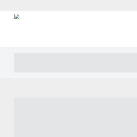
----- ----- -- ------ ---- ---- -- ----- ---