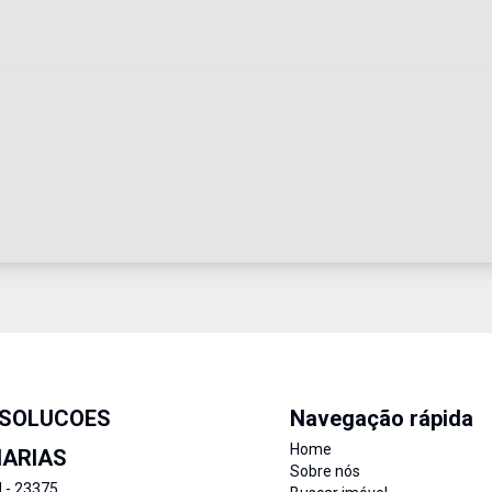
 SOLUCOES
Navegação rápida
Home
IARIAS
Sobre nós
J - 23375