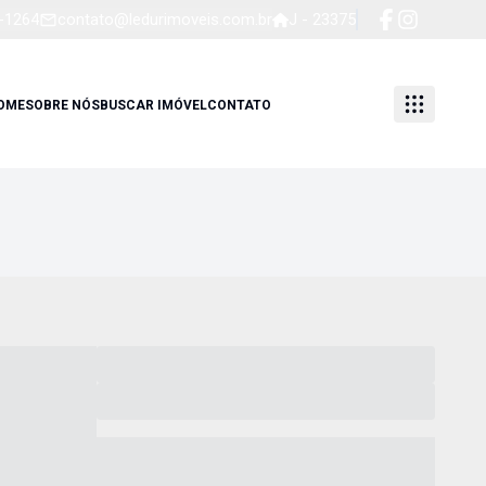
4-1264
contato@ledurimoveis.com.br
J - 23375
OME
SOBRE NÓS
BUSCAR IMÓVEL
CONTATO