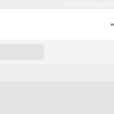
(54) 98432-9325
(54) 324
H
-- ----- --- ------