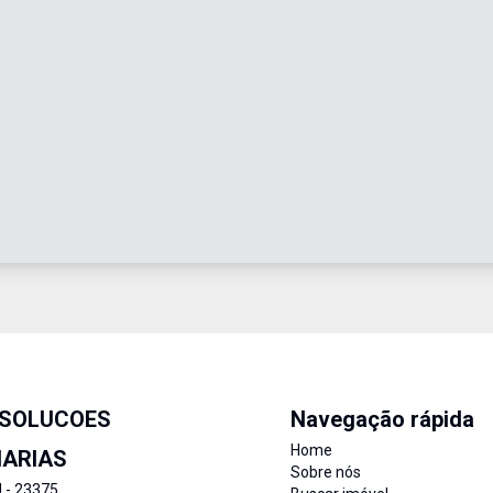
 SOLUCOES
Navegação rápida
Home
IARIAS
Sobre nós
J - 23375