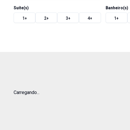
Suíte(s)
Banheiro(s)
1
+
2
+
3
+
4
+
1
+
Carregando...