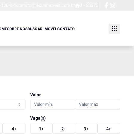
4-1264
contato@ledurimoveis.com.br
J - 23375
OME
SOBRE NÓS
BUSCAR IMÓVEL
CONTATO
Valor
Vaga(s)
4
+
1
+
2
+
3
+
4
+