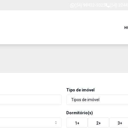
(54) 98432-9325
(54) 324
H
Tipo de imóvel
Tipos de imóvel
Dormitório(s)
1
+
2
+
3
+