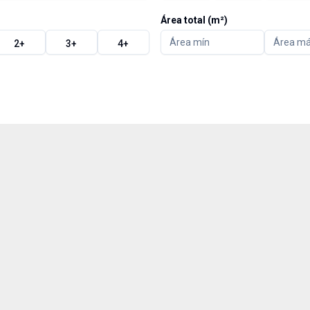
Área total (m²)
2
+
3
+
4
+