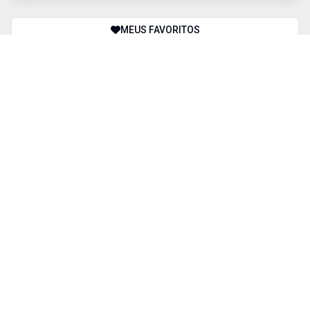
MEUS FAVORITOS
COMPARAR IMÓVEIS
BUSCA AVANÇADA
Finalidade
Tipos de imóvel
Cidade
Bairro
Valor
Dormitório(s)
1
+
2
+
3
+
4
+