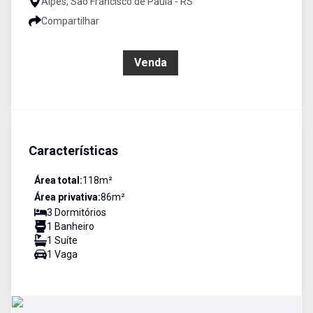
Alpes, São Francisco de Paula - RS
Compartilhar
R$ 619.000,00
Venda
Características
Área total:
118
m²
Área privativa:
86
m²
3
Dormitório
s
1
Banheiro
1
Suíte
1
Vaga