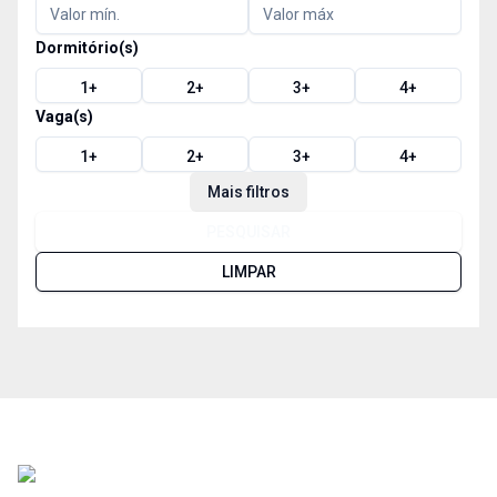
Dormitório(s)
1
+
2
+
3
+
4
+
Vaga(s)
1
+
2
+
3
+
4
+
Mais filtros
PESQUISAR
LIMPAR