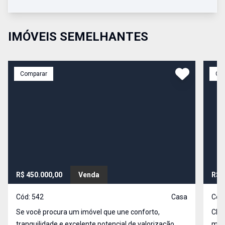
IMÓVEIS SEMELHANTES
Comparar
Co
R$ 450.000,00
Venda
R$ 
Cód:
542
Casa
Cód
Se você procura um imóvel que une conforto,
Cha
tranquilidade e excelente potencial de valorização,
made