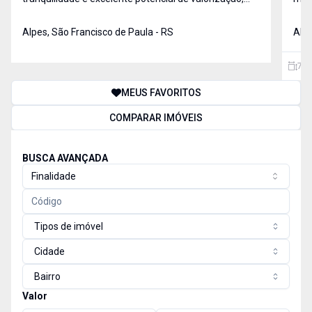
esta cabana no Alpes é a escolha ideal. Localizada
um d
em uma região cercada pela natureza, ela oferece o
Alpes, São Francisco de Paula - RS
de S
Alpe
ambiente perfeito para quem deseja morar com
aces
qualidade de
72
MEUS FAVORITOS
COMPARAR IMÓVEIS
BUSCA AVANÇADA
Finalidade
Tipos de imóvel
Cidade
Bairro
Valor