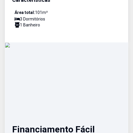
Área total:
101
m²
3
Dormitório
s
1
Banheiro
Financiamento Fácil