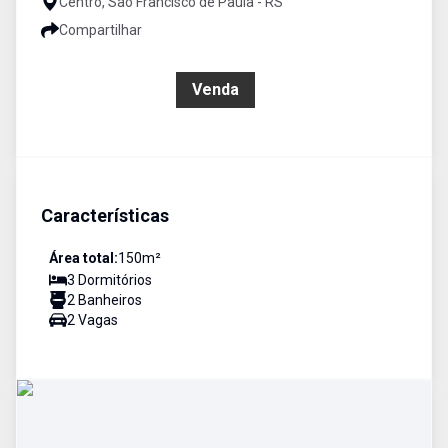
Centro, São Francisco de Paula - RS
Compartilhar
R$ 850.000,00
Venda
Características
Área total:
150
m²
3
Dormitório
s
2
Banheiro
s
2
Vaga
s