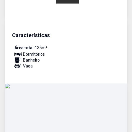
Características
Área total:
135
m²
4
Dormitório
s
1
Banheiro
1
Vaga