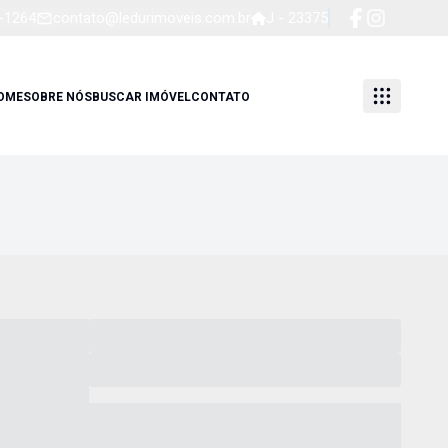
4-1264
contato@ledurimoveis.com.br
J - 23375
OME
SOBRE NÓS
BUSCAR IMÓVEL
CONTATO