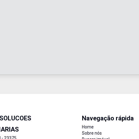
 SOLUCOES
Navegação rápida
Home
IARIAS
Sobre nós
J - 23375