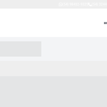
(54) 98432-9325
(54) 324
H
-- ----- --- ------