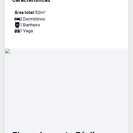
Área total:
92
m²
2
Dormitório
s
1
Banheiro
1
Vaga