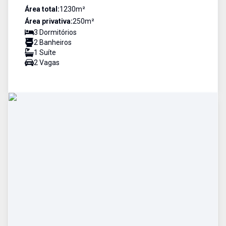
Área total:
1230
m²
Área privativa:
250
m²
3
Dormitório
s
2
Banheiro
s
1
Suíte
2
Vaga
s