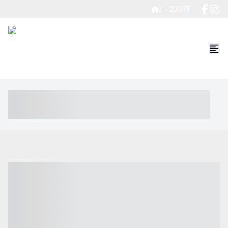
J - 23375
----- ----- -- ------ ---- ---- -- ----- ----- ----- --- ------