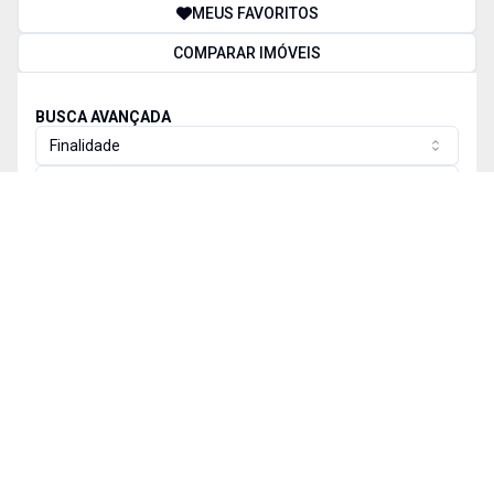
MEUS FAVORITOS
COMPARAR IMÓVEIS
BUSCA AVANÇADA
Finalidade
Tipos de imóvel
Cidade
Bairro
Valor
Dormitório(s)
1
+
2
+
3
+
4
+
Vaga(s)