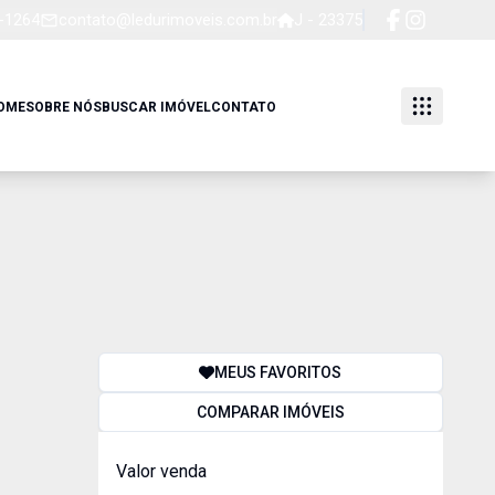
4-1264
contato@ledurimoveis.com.br
J - 23375
OME
SOBRE NÓS
BUSCAR IMÓVEL
CONTATO
MEUS FAVORITOS
COMPARAR IMÓVEIS
Valor venda