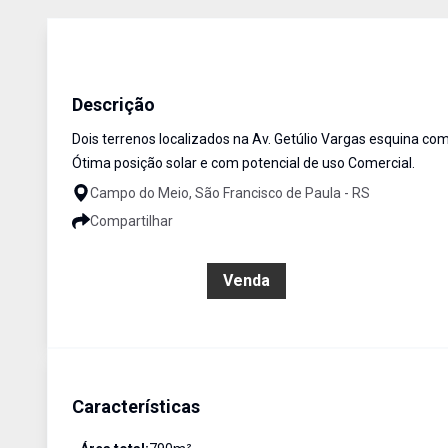
Terreno
Venda
Cód:
390
Descrição
Dois terrenos localizados na Av. Getúlio Vargas esquina co
Ótima posição solar e com potencial de uso Comercial.
Campo do Meio, São Francisco de Paula - RS
Compartilhar
R$ 390.000,00
Venda
Características