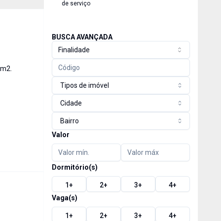
de serviço
BUSCA AVANÇADA
Finalidade
 m2.
Tipos de imóvel
Cidade
Bairro
Valor
Dormitório(s)
1
+
2
+
3
+
4
+
Vaga(s)
1
+
2
+
3
+
4
+