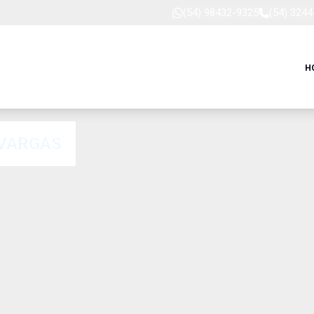
(54) 98432-9325
(54) 324
H
 VARGAS