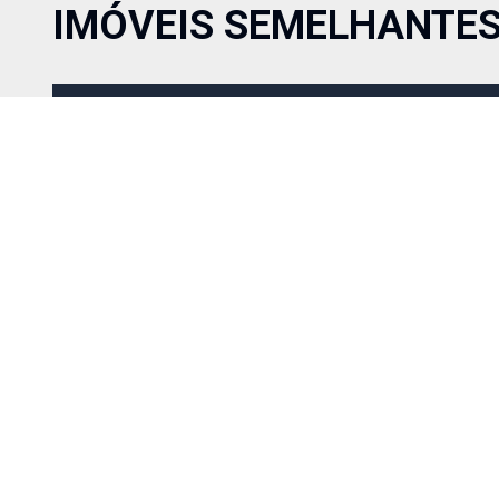
IMÓVEIS SEMELHANTE
Comparar
R$ 120.000,00
Venda
Cód:
532
Terreno com 1600m², com uma linda paisagem, todo cercad
pode ser um pequeno sitio a poucos minutos da cidade.