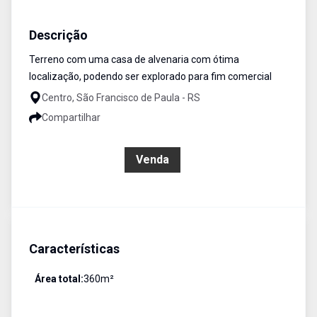
Terreno
Venda
Cód:
82
Descrição
Terreno com uma casa de alvenaria com ótima
localização, podendo ser explorado para fim comercial
Centro, São Francisco de Paula - RS
Compartilhar
R$ 450.000,00
Venda
Características
Área total:
360
m²