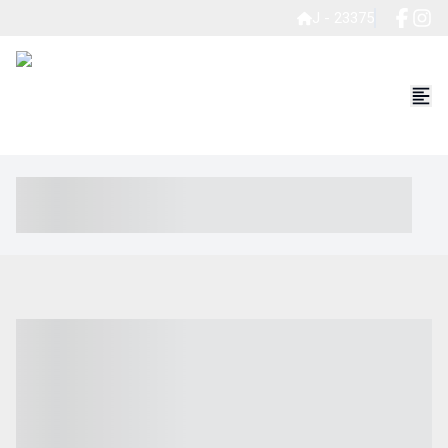
J - 23375
----- ----- -- ------ ---- ---- -- ----- ----- ----- --- ------