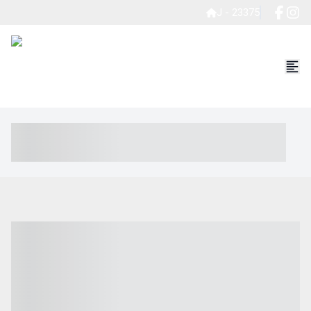
J - 23375
----- ----- -- ------ ---- ---- -- ----- ----- ----- --- ------