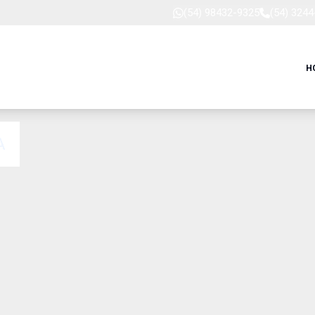
(54) 98432-9325
(54) 324
H
A