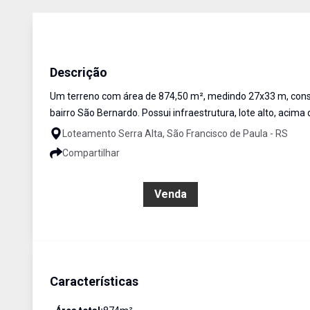
Terreno
Venda
Cód:
258
Descrição
Um terreno com área de 874,50 m², medindo 27x33 m, constit
bairro São Bernardo. Possui infraestrutura, lote alto, acima d
Loteamento Serra Alta, São Francisco de Paula - RS
Compartilhar
R$ 135.000,00
Venda
Características