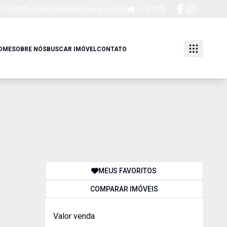
4-1264
contato@ledurimoveis.com.br
J - 23375
OME
SOBRE NÓS
BUSCAR IMÓVEL
CONTATO
MEUS FAVORITOS
COMPARAR IMÓVEIS
Valor venda