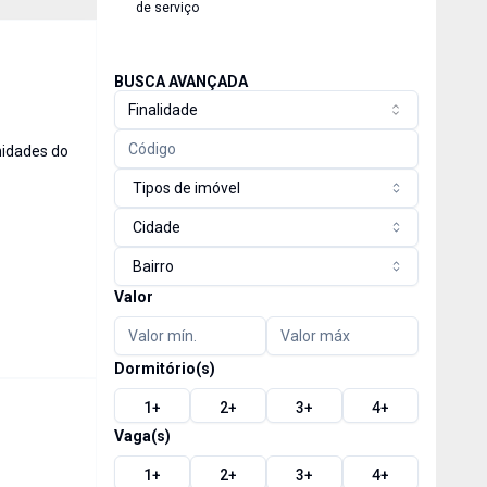
de serviço
BUSCA AVANÇADA
Finalidade
midades do
Tipos de imóvel
Cidade
Bairro
Valor
Dormitório(s)
1
+
2
+
3
+
4
+
Vaga(s)
1
+
2
+
3
+
4
+