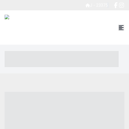
J - 23375
----- ----- -- ------ ---- ---- -- ----- ----- ----- --- ------