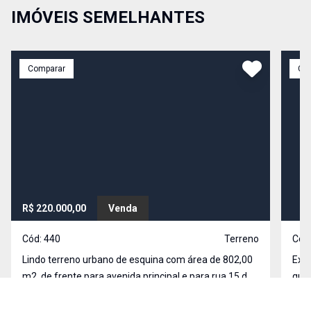
IMÓVEIS SEMELHANTES
Comparar
Co
R$ 220.000,00
Venda
Cód:
440
Terreno
Cód
Lindo terreno urbano de esquina com área de 802,00
Excel
m2, de frente para avenida principal e para rua 15 do
quat
Loteamento Colinas de São Francisco, composto pelo
de S
Lote 13 da Quadra XXI - 3° e 4° setores, com ótima
Colinas, São Francisco de Paula - RS
6 da
Coli