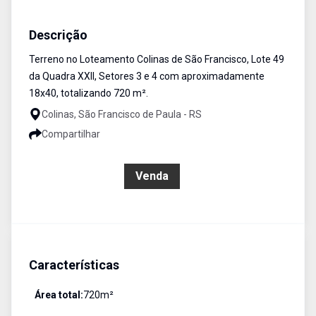
Terreno
Venda
Cód:
366
Descrição
Terreno no Loteamento Colinas de São Francisco, Lote 49
da Quadra XXII, Setores 3 e 4 com aproximadamente
18x40, totalizando 720 m².
Colinas, São Francisco de Paula - RS
Compartilhar
R$ 150.000,00
Venda
Características
Área total:
720
m²